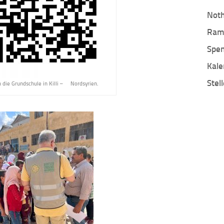
Noth
Ram
Spen
Kale
Stel
 die Grundschule in Killi – Nordsyrien.