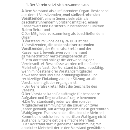
1.
Der Verein setzt sich zusammen aus
A.
Dem Vorstand als ausführendem Organ. Bestehend
aus dem 1.Vorsitzenden,
zwei stellvertretenden
Vorsitzenden,
einem Generalsekretär als
geschäftsführendem Vorstandsmitglied, einem
Kassenwart und Beisitzern in beratender Funktion
B.
dem Beirat und
C.
Der Mitgliederversammlung als beschließendem
Organ
D.
Vorstand im Sinne des § 26 BGB ist der
1.Vorsitzenden,
die beiden stellvertretenden
Vorsitzenden,
der Generalsekretär und der
Kassenwart. Jeweils zwei von Ihnen sind
gemeinschaftlich vertretungsberechtigt
E.
Dem Vorstand obliegt die Verwendung der
Vereinsmittel. Beschlüsse werden mit einfacher
Mehrheit gefasst. Der Vorstand ist beschlussfähig,
wenn mindestens drei Vorstandsmitglieder
anwesend sind und eine ordnungsgemäße und
rechtzeitige Einladung zu einer Sitzung an alle
Vorstandsmitglieder ergangen ist.
F.
Der Generalsekretär führt die Geschäfte des
Vereins.
G.
Der Vorstand kann Beauftragte für besondere
Aufgaben und Regionalbeauftragte benennen.
H.
Die Vorstandsmitglieder werden von der
Mitgliederversammlung für die Dauer von zwei
Jahren gewählt, auf Antrag geheim und in getrennten
Wahlgängen. Es entscheidet die absolute Mehrheit.
Kommt eine solche in einem dritten Wahlgang nicht
zustande. Entscheidet die einfache Mehrheit.
I.
Der Vorstand darf in geheimer Abstimmung mit
absoluter Mehrheit der in den Vorstand gewählten